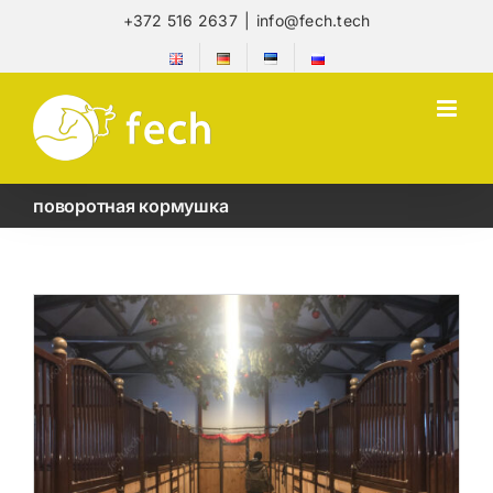
Skip
+372 516 2637
|
info@fech.tech
to
content
поворотная кормушка